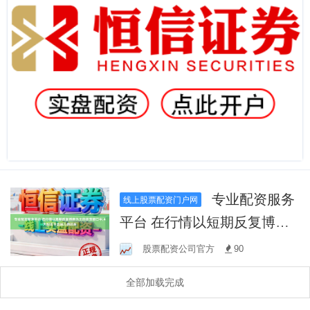
专业配资服务
线上股票配资门户网
平台 在行情以短期反复博弈
为主的震荡窗口中,4大配资平
股票配资公司官方
90
台排行榜的账
全部加载完成