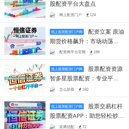
股配资平台大盘点
网上配资门户
124
配资立案 原油
线上股票配资门户网
期货价格飙升：市场动荡，
影响全球经济
配查网平台官网
188
股票配资资源
线上股票配资门户网
智多星股票配资：专业平
台，助您轻松盈利！
怎么炒股
160
股票交易杠杆
线上股票配资门户网
股票配资APP：助您轻松炒
股，放大收益！
富腾优配
72