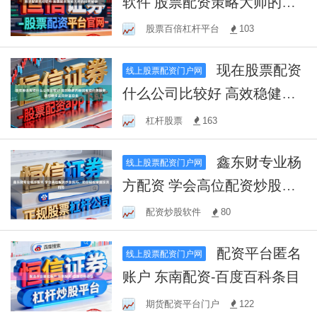
软件 股票配资策略大师的投
资秘诀
股票百倍杠杆平台
103
现在股票配资
线上股票配资门户网
什么公司比较好 高效稳健的
股民配资代理服务，助您稳
杠杆股票
163
步走向财富自由
鑫东财专业杨
线上股票配资门户网
方配资 学会高位配资炒股技
巧，助你轻松掌握投资风险
配资炒股软件
80
配资平台匿名
线上股票配资门户网
账户 东南配资-百度百科条目
期货配资平台门户
122