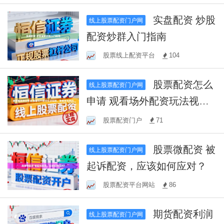
实盘配资 炒股
线上股票配资门户网
配资炒群入门指南
股票线上配资平台
104
股票配资怎么
线上股票配资门户网
申请 观看场外配资玩法视
频，掌握投资技巧
股票配资门户
71
股票微配资 被
线上股票配资门户网
起诉配资，应该如何应对？
股票配资平台网站
86
期货配资利润
线上股票配资门户网