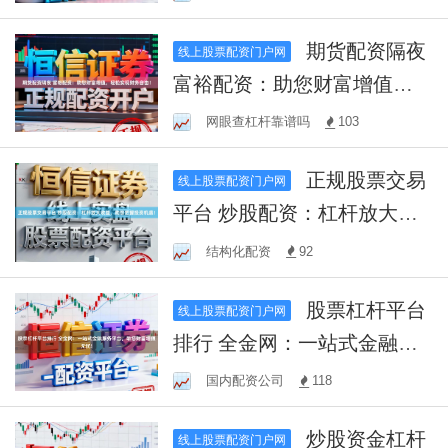
期货配资隔夜
线上股票配资门户网
富裕配资：助您财富增值，
轻松实现财务自由！
网眼查杠杆靠谱吗
103
正规股票交易
线上股票配资门户网
平台 炒股配资：杠杆放大收
益，助您把握投资机遇！
结构化配资
92
股票杠杆平台
线上股票配资门户网
排行 全金网：一站式金融服
务平台，助您财富增值无
国内配资公司
118
忧！
炒股资金杠杆
线上股票配资门户网