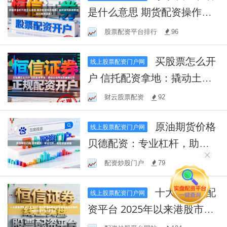
是什么意思 期货配资操作指
南：如何高效利用配资进行
股票配资平台排行
96
期货交易？
买股票怎么开
线上股票配资门户网
户 信托配资拿地：撬动土地
市场的金融杠杆
财云股票配资
92
原油期货价格
线上股票配资门户网
贝德配资：专业杠杆，助您
财富增值
配资炒股门户
79
十大最靠谱配
线上股票配资门户网
资平台 2025年以来港股市场
面对指数反复拉锯阶段的市