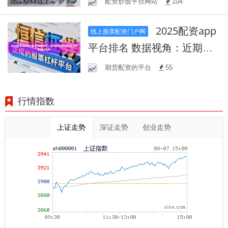
配资炒股平台网站
104
场环境中配资风
2025配资app
线上股票配资门户网
平台排名 数据视角：近期股
票杠杆与合规边界阶段性观
期货配资的平台
55
察
行情指数
上证走势
深证走势
创业走势