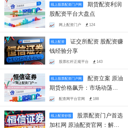
期货配资利润
线上股票配资门户网
股配资平台大盘点
网上配资门户
124
证交所配资 股配资赚
线上配资
钱经验分享
股票杠杆正规平台
143
配资立案 原油
线上股票配资门户网
期货价格飙升：市场动荡，
影响全球经济
配查网平台官网
188
股票配资门户首选
线上配资炒股
加杠网 原油配资官网：解锁