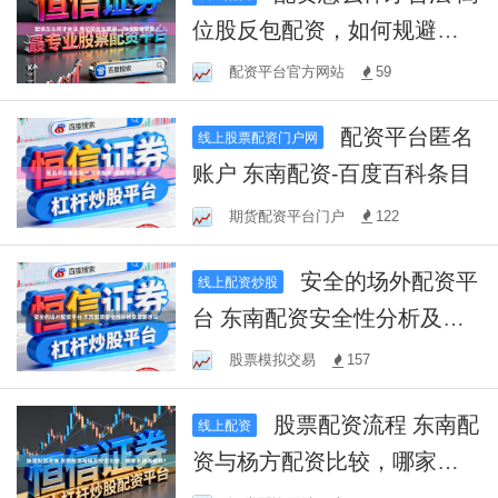
位股反包配资，如何规避风
险？
配资平台官方网站
59
配资平台匿名
线上股票配资门户网
账户 东南配资-百度百科条目
期货配资平台门户
122
安全的场外配资平
线上配资炒股
台 东南配资安全性分析及策
略建议
股票模拟交易
157
股票配资流程 东南配
线上配资
资与杨方配资比较，哪家更
值得信赖？