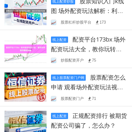
股票知识入门k线
线上配资炒股
图 场外配资玩法解析：利弊
分析及技巧分享
股票杠杆炒股平台
173
配资平台173bx 场外
线上配资
配资玩法大全，教你玩转股
市赚钱攻略
炒股配资开户
75
股票配资怎么
线上股票配资门户网
申请 观看场外配资玩法视
频，掌握投资技巧
股票配资门户
71
正规配资排行 被期货
线上配资
配资公司骗了，怎么办？