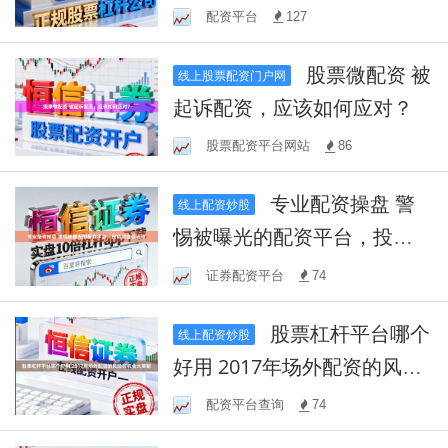
配资平台
127
股票微配资 被
线上股票配资门户网
起诉配资，应该如何应对？
股票配资平台网站
86
专业配资操盘 警
线上配资炒股
惕被曝光的配资平台，投资
需谨慎选择
证券配资平台
74
股票杠杆平台哪个
线上配资炒股
好用 2017年场外配资的风险
和机会大揭秘
配资平台查询
74